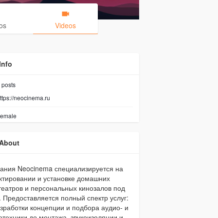
os
Videos
Info
posts
ttps://neocinema.ru
emale
About
ания Neocinema специализируется на
ктировании и установке домашних
театров и персональных кинозалов под
. Предоставляется полный спектр услуг:
азработки концепции и подбора аудио- и
отехники до монтажа, звукоизоляции и