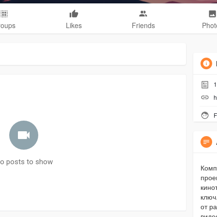
roups
Likes
Friends
Phot
1
h
F
o posts to show
Комп
прое
кино
ключ
от р
виде