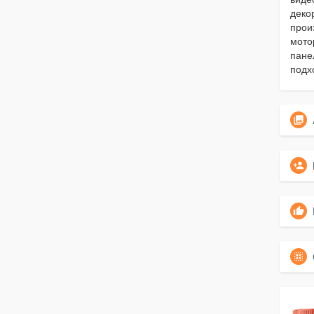
деко
прои
мото
пане
подх