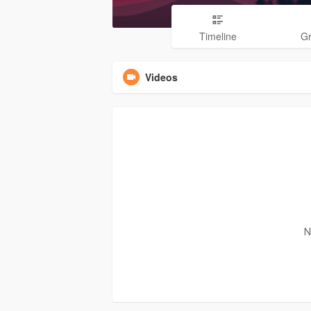
Timeline
G
Videos
N