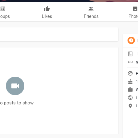
roups
Likes
Friends
Phot
1
h
F
1
W
L
o posts to show
L