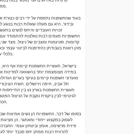
מפוארים.
בעוד שהחשפנות נתפסת על ידי רבים כצורת או
ובידור, היא גם מעלה שאלות רבות בנוגע ל
זכויות העובדים והיחס לנשים בתעשיי
החשפניות פעמים רבות נאלצות להתמודד עם 
קדומות, סטיגמות ומצבים של ניצול. מצד שני,
מהן רואות בעבודתן כהזדמנות לביטוי עצמי וכ
כלכלי עצמאי.
בישראל, תעשיית החשפנות קיימת אף היא, א
במידה מצומצמת יותר בהשוואה למדינות אח
מועדוני חשפנות קיימים בעיקר בערים הגדולו
תל אביב, חיפה וירושלים. השיח הציבורי
תעשיית החשפנות בארץ נע בין התייחסות ל
לגיטימי לבין ביקורת נוקבת על הניצול הפוטנ
הכרוך בה.
בסופו של דבר, החשפניות הן נשים אמיצות שב
לעסוק במקצוע ייחודי ומאתגר. הן מציגות 
פיזית מרשימה, אומץ וביטחון עצמי. החברה 
להרוויח רבות ממתן יחס מכבד יותר לע