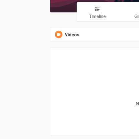
Timeline
G
Videos
N