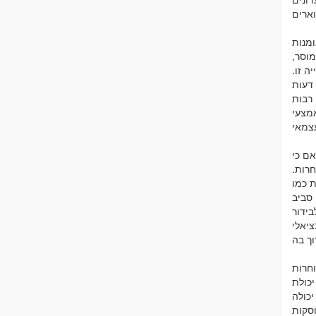
מנות
מוסר,
ה זו.
דעות
 רבות
אמצעי
ם כי
רות.
ת כמו
 סביב
בידור
ציאלי
וחרות
יכולת
יכולה
וסקות