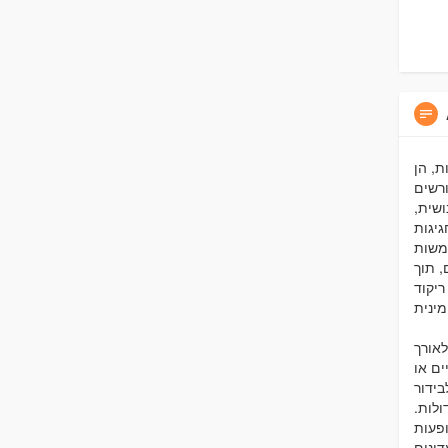
ת, הן
רשים
ושית,
יגות
משות
, תוך
יקוד
אורך
ם או
בידור
ולות.
ופעות
דונים