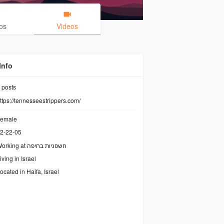
os
Videos
Info
posts
ttps://tennesseestrippers.com/
emale
2-22-05
חשפניות בחיפה
orking at
iving in Israel
ocated in Haifa, Israel