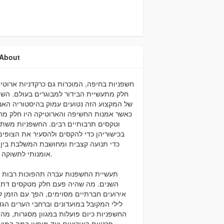
About
חשפניות בחיפה, המוכרות גם כרקדניות ארוטיו
חלק מתעשיית הבידור למבוגרים בעולם. השו
של המקצוע הזה נטועים עמוק בהיסטוריה האנ
כאשר אמנות החשיפה והארוטיקה היו חלק מחג
וטקסים תרבותיים רבים. החשפניות משת
בכישוריהן כדי להקסים ולהסעיר את הצופים
כדי תנועה קצבית ומחושבת המשלבת בין ר
אומנותי לתשוקה מינית.
תעשיית החשפנות עברה תהפוכות רבות ל
השנים. מה שהיה פעם חלק מטקסים דתיי
אירועים חברתיים מסוימים, הפך עם הזמן ל
לילי המקובל במועדונים וברחבי הערים הגד
החשפניות כיום פועלות במגוון מסגרות, מה
פרטיות באירועים ועד מופעי במה במוע