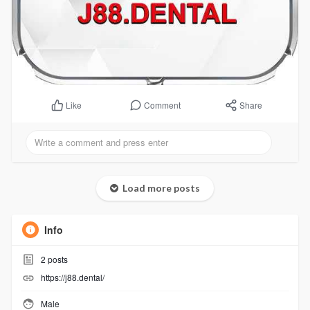
Comment
Share
Like
Load more posts
Info
2
posts
https://j88.dental/
Male