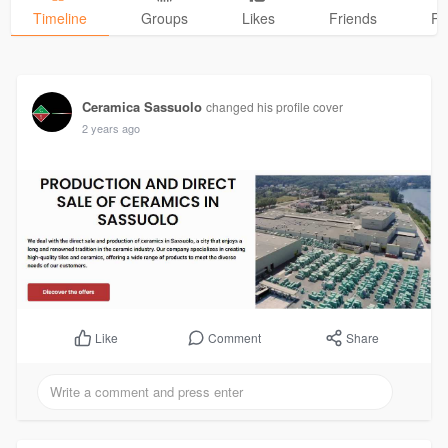
Timeline
Groups
Likes
Friends
Ph
Ceramica Sassuolo
changed his profile cover
2 years ago
Comment
Share
Like