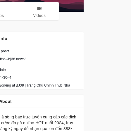
os
Videos
Info
posts
ttps://bj38.news/
ale
1-30--1
orking at
BJ38 | Trang Chủ Chính Thức Nhà
About
là sòng bạc trực tuyến cung cấp các dịch
 cược đá gà online HOT nhất 2024, truy
đăng ký ngay để nhận quà lên đến 388k.