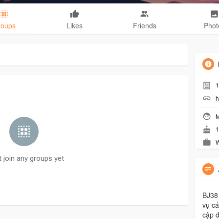
roups
Likes
Friends
Phot
1
h
M
1
W
t join any groups yet
BJ38 
vụ cá
cập 