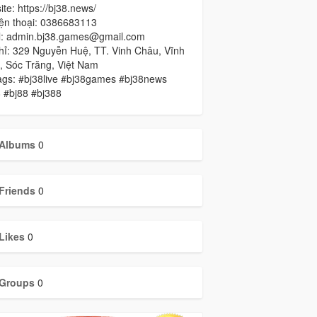
te: https://bj38.news/
iện thoại: 0386683113
l: admin.bj38.games@gmail.com
hỉ: 329 Nguyễn Huệ, TT. Vinh Châu, Vĩnh
, Sóc Trăng, Việt Nam
ags: #bj38live #bj38games #bj38news
 #bj88 #bj388
Albums
0
Friends
0
Likes
0
Groups
0