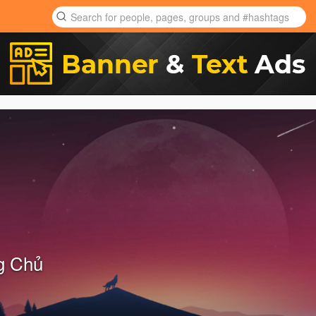
g Chủ