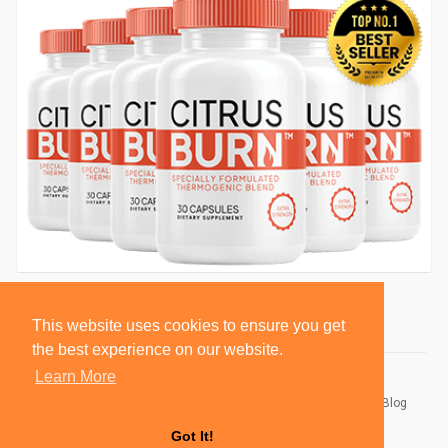
This website uses cookies to ensure you get
the best experience on our website.
Learn More
© 2026 BlackSocially, Inc.
Home
About
Contact Us
Privacy Policy
Terms of Use
Blog
Developers
Got It!
Language