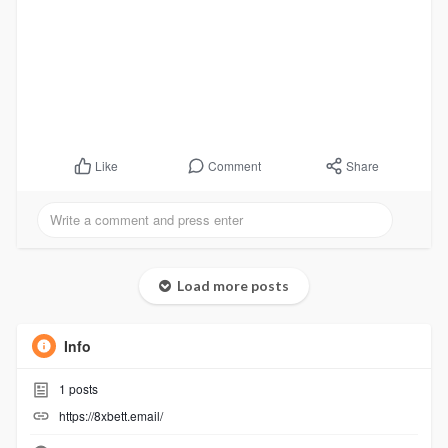
Comment
Share
Like
Load more posts
Info
1
posts
https://8xbett.email/