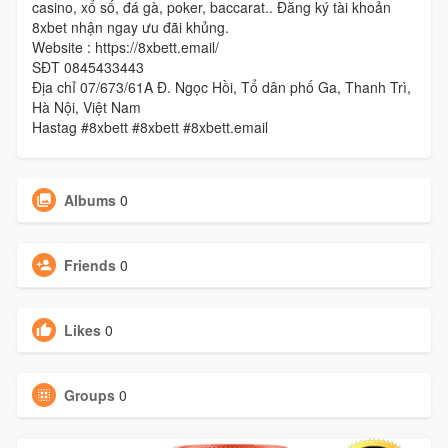
casino, xổ số, đá gà, poker, baccarat.. Đăng ký tài khoản
8xbet nhận ngay ưu đãi khủng.
Website : https://8xbett.email/
SĐT 0845433443
Địa chỉ 07/673/61A Đ. Ngọc Hồi, Tổ dân phố Ga, Thanh Trì,
Hà Nội, Việt Nam
Hastag #8xbett #8xbett #8xbett.email
Albums
0
Friends
0
Likes
0
Groups
0