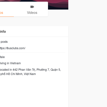
os
Videos
Info
posts
ttps://8usclubs.com/
ale
iving in Vietnam
ocated in 442 Phan Văn Trị, Phường 7, Quận 5,
phố Hồ Chí Minh, Việt Nam