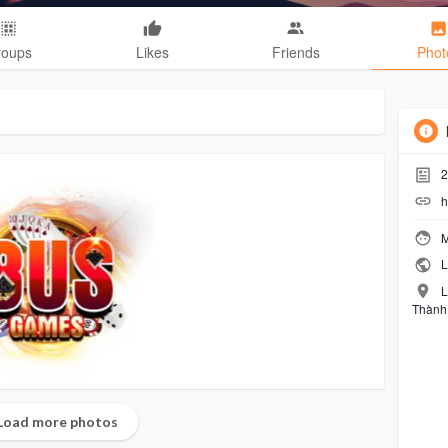
roups
Likes
Friends
Phot
2
h
M
L
L
Thành 
Load more photos