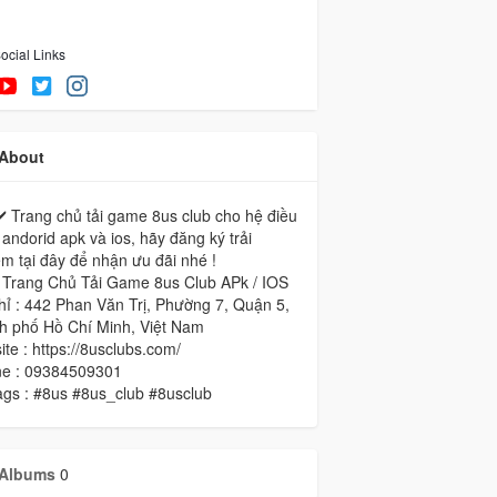
ocial Links
About
️ Trang chủ tải game 8us club cho hệ điều
andorid apk và ios, hãy đăng ký trải
m tại đây để nhận ưu đãi nhé !
- Trang Chủ Tải Game 8us Club APk / IOS
hỉ : 442 Phan Văn Trị, Phường 7, Quận 5,
h phố Hồ Chí Minh, Việt Nam
te : https://8usclubs.com/
ine : 09384509301
ags : #8us #8us_club #8usclub
Albums
0