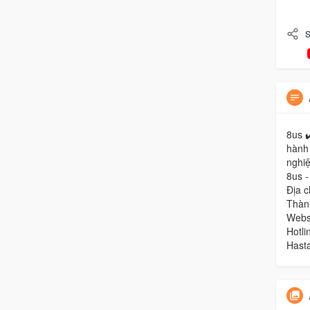
S
8us ✔
hành 
nghiệ
8us 
Địa c
Thàn
Websi
Hotl
Hast