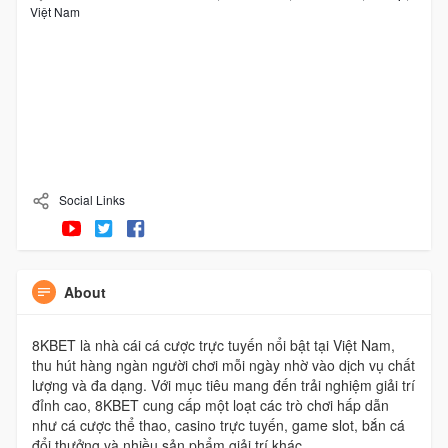
Việt Nam
Social Links
About
8KBET là nhà cái cá cược trực tuyến nổi bật tại Việt Nam,
thu hút hàng ngàn người chơi mỗi ngày nhờ vào dịch vụ chất
lượng và đa dạng. Với mục tiêu mang đến trải nghiệm giải trí
đỉnh cao, 8KBET cung cấp một loạt các trò chơi hấp dẫn
như cá cược thể thao, casino trực tuyến, game slot, bắn cá
đổi thưởng và nhiều sản phẩm giải trí khác.