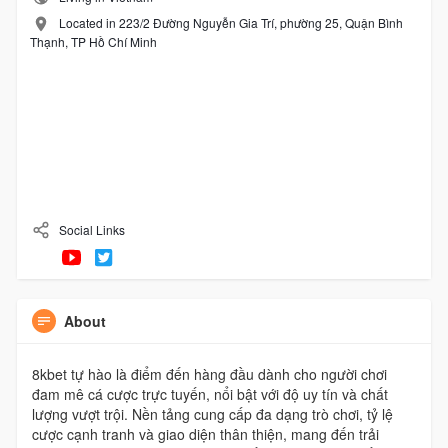
Located in 223/2 Đường Nguyễn Gia Trí, phường 25, Quận Bình
Thạnh, TP Hồ Chí Minh
Social Links
About
8kbet tự hào là điểm đến hàng đầu dành cho người chơi
đam mê cá cược trực tuyến, nổi bật với độ uy tín và chất
lượng vượt trội. Nền tảng cung cấp đa dạng trò chơi, tỷ lệ
cược cạnh tranh và giao diện thân thiện, mang đến trải