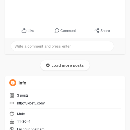
Comment
Share
Like
Load more posts
Info
3
posts
http://8kbet5.com/
Male
11-30--1
Living in Vietnam