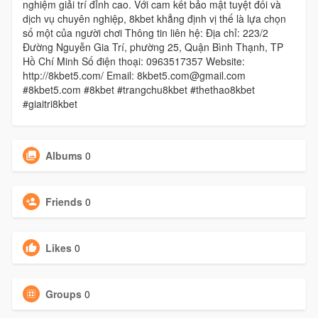
nghiệm giải trí đỉnh cao. Với cam kết bảo mật tuyệt đối và
dịch vụ chuyên nghiệp, 8kbet khẳng định vị thế là lựa chọn
số một của người chơi Thông tin liên hệ: Địa chỉ: 223/2
Đường Nguyễn Gia Trí, phường 25, Quận Bình Thạnh, TP
Hồ Chí Minh Số điện thoại: 0963517357 Website:
http://8kbet5.com/ Email: 8kbet5.com@gmail.com
#8kbet5.com #8kbet #trangchu8kbet #thethao8kbet
#giaitri8kbet
Albums
0
Friends
0
Likes
0
Groups
0