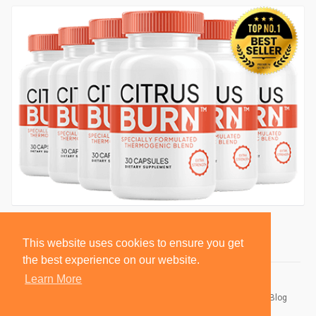
This website uses cookies to ensure you get
the best experience on our website.
Learn More
© 2026 BlackSocially, Inc.
Home
About
Contact Us
Privacy Policy
Terms of Use
Blog
Developers