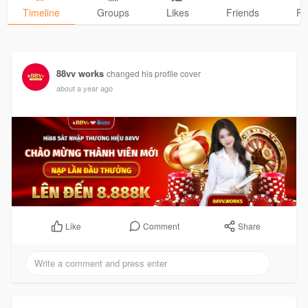
Timeline
Groups
Likes
Friends
Ph
88vv works
changed his profile cover
about a year ago
Comment
Share
Like