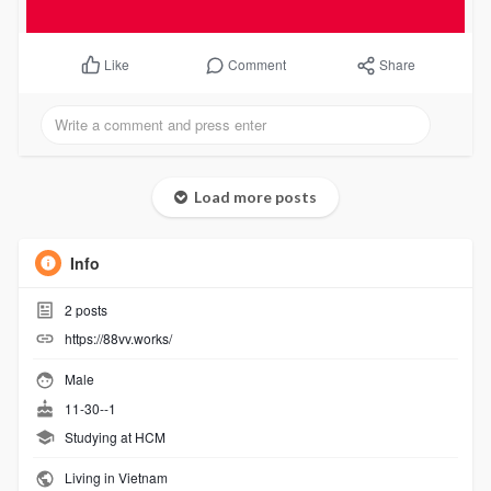
Comment
Share
Like
Load more posts
Info
2
posts
https://88vv.works/
Male
11-30--1
Studying at HCM
Living in Vietnam