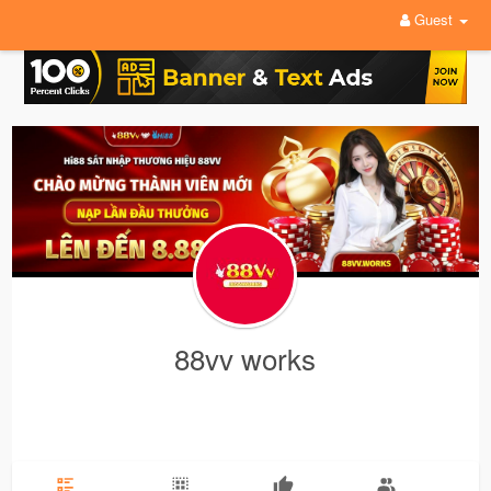
Guest
88vv works