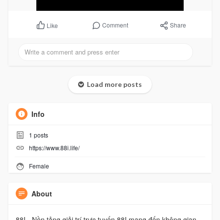
Comment
Share
Like
Load more posts
Info
1
posts
https://www.88i.life/
Female
About
88I - Nền tảng giải trí trực tuyến 88I mang đến không gian