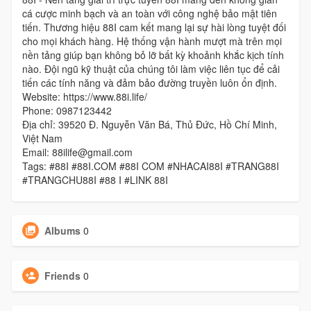
cá cược minh bạch và an toàn với công nghệ bảo mật tiên
tiến. Thương hiệu 88I cam kết mang lại sự hài lòng tuyệt đối
cho mọi khách hàng. Hệ thống vận hành mượt mà trên mọi
nền tảng giúp bạn không bỏ lỡ bất kỳ khoảnh khắc kịch tính
nào. Đội ngũ kỹ thuật của chúng tôi làm việc liên tục để cải
tiến các tính năng và đảm bảo đường truyền luôn ổn định.
Website: https://www.88i.life/
Phone: 0987123442
Địa chỉ: 39520 Đ. Nguyễn Văn Bá, Thủ Đức, Hồ Chí Minh,
Việt Nam
Email: 88ilife@gmail.com
Tags: #88I #88I.COM #88I COM #NHACAI88I #TRANG88I
#TRANGCHU88I #88 I #LINK 88I
Albums
0
Friends
0