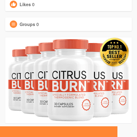
Likes
0
Groups
0