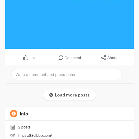
Comment
Share
Like
Load more posts
Info
2
posts
https://88clbbp.com/