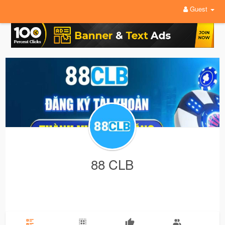
Guest
88 CLB