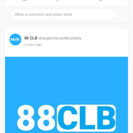
88 CLB
changed his profile picture
2 years ago