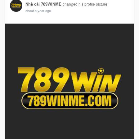
Nhà cái 789WINME
changed his profile picture
about a year ago