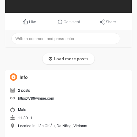
Comment
Share
Like
Load more posts
Info
2
posts
https://789winme.com
Male
11-30--1
Located in Liên Chiểu, Đà Nẵng, Vietnam