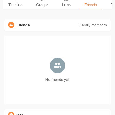
Timeline
Groups
Likes
Friends
Ph
Friends
Family members
No friends yet