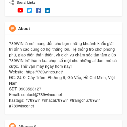
Social Links
About
789WIN là nơi mang đến cho bạn những khoảnh khắc giải
trí đỉnh cao cùng cơ hội thắng lớn. Hệ thống trò chơi phong
phú, giao diện thân thiện, và dịch vụ chăm sóc tận tâm giúp
789WIN trở thành lựa chọn số một cho những ai đam mê cá
cược. Thử vận may ngay hôm nay!
Website: https://789winco.net/
ĐC: 24 Đ. Cây Trâm, Phường 9, Gò Vấp, Hồ Chí Minh, Việt
Nam
SĐT: 0903528127
Email: contact@789winco.net
hastags: #789win #nhacai789win #trangchu789win
#789winconet
Albums
0