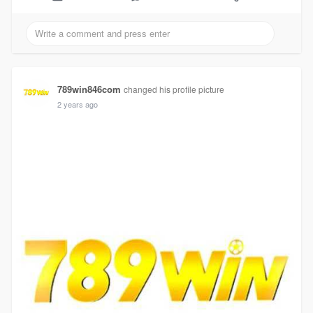
789win846com
changed his profile picture
2 years ago