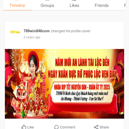
Timeline
Groups
Likes
Friends
Ph
789win846com
changed his profile cover
2 years ago
Comment
Share
Like