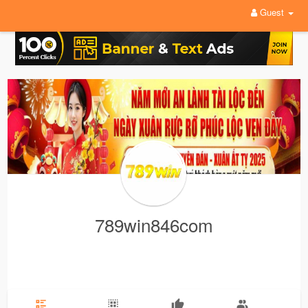
Guest
789win846com