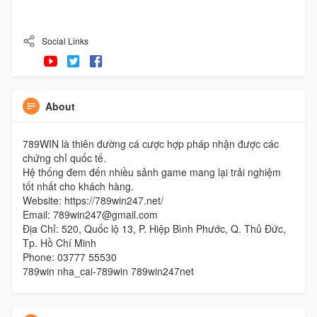
Social Links
About
789WIN là thiên đường cá cược hợp pháp nhận được các
chứng chỉ quốc tế.
Hệ thống đem đến nhiều sảnh game mang lại trải nghiệm
tốt nhất cho khách hàng.
Website: https://789win247.net/
Email: 789win247@gmail.com
Địa Chỉ: 520, Quốc lộ 13, P. Hiệp Bình Phước, Q. Thủ Đức,
Tp. Hồ Chí Minh
Phone: 03777 55530
789win nha_cai-789win 789win247net