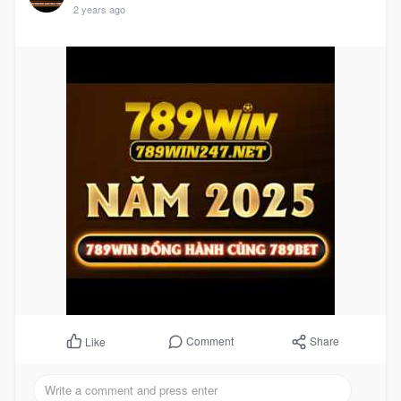
2 years ago
Comment
Share
Like