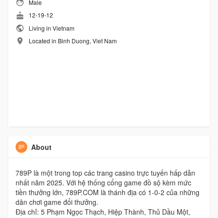
Male
12-19-12
Living in Vietnam
Located in Binh Duong, Viet Nam
About
789P là một trong top các trang casino trực tuyến hấp dẫn
nhất năm 2025. Với hệ thống cổng game đồ sộ kèm mức
tiền thưởng lớn, 789P.COM là thánh địa có 1-0-2 của những
dân chơi game đổi thưởng.
Địa chỉ: 5 Phạm Ngọc Thạch, Hiệp Thành, Thủ Dầu Một,