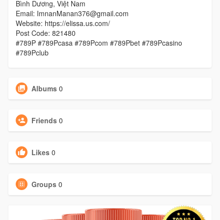
Bình Dương, Việt Nam
Email: ImnanManan376@gmail.com
Website: https://elissa.us.com/
Post Code: 821480
#789P #789Pcasa #789Pcom #789Pbet #789Pcasino
#789Pclub
Albums
0
Friends
0
Likes
0
Groups
0