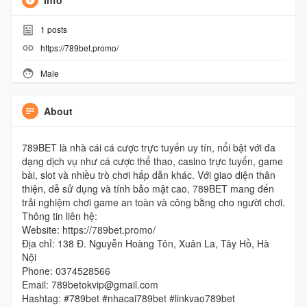
Info
1
posts
https://789bet.promo/
Male
About
789BET là nhà cái cá cược trực tuyến uy tín, nổi bật với đa
dạng dịch vụ như cá cược thể thao, casino trực tuyến, game
bài, slot và nhiều trò chơi hấp dẫn khác. Với giao diện thân
thiện, dễ sử dụng và tính bảo mật cao, 789BET mang đến
trải nghiệm chơi game an toàn và công bằng cho người chơi.
Thông tin liên hệ:
Website: https://789bet.promo/
Địa chỉ: 138 Đ. Nguyễn Hoàng Tôn, Xuân La, Tây Hồ, Hà
Nội
Phone: 0374528566
Email: 789betokvip@gmail.com
Hashtag: #789bet #nhacai789bet #linkvao789bet