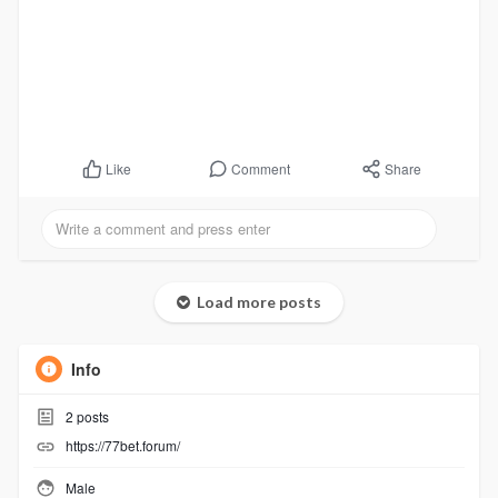
Comment
Share
Like
Load more posts
Info
2
posts
https://77bet.forum/
Male