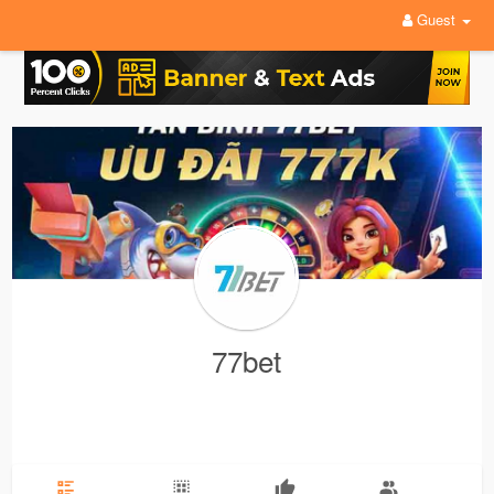
Guest
77bet