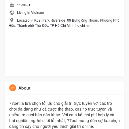
11-30--1
Living in Vietnam
Located in K02, Park Riverside, 09 Bưng ông Thoàn, Phường Phú
Hữu, Thành phố Thủ Đức, TP Hồ Chí Minh ho chi min
About
77bet là lựa chọn tối ưu cho giải trí trực tuyến với các trò
chơi đa dạng như cá cược thể thao, casino trực tuyến và
nhiều trò chơi hấp dẫn khác. Với cam kết chi phí hợp lý và
trải nghiệm người chơi tốt nhất, 77bet mang đến sự lựa chọn
đáng tin cậy cho người yêu thích giải trí online.