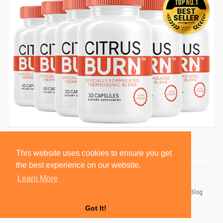
This website uses cookies to ensure you get
the best experience on our website.
Learn More
© 2026 BlackSocially, Inc.
Home
About
Contact Us
Privacy Policy
Terms of Use
Blog
Developers
Got It!
Language