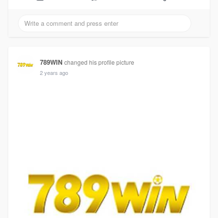
789WIN
changed his profile picture
2 years ago