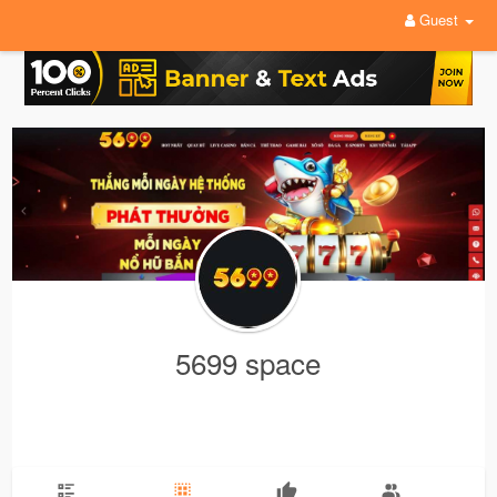
Guest
5699 space