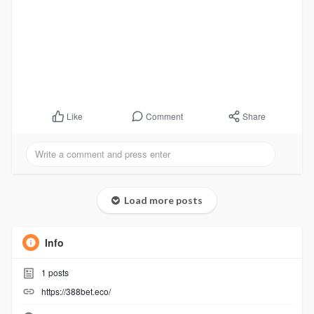
Comment
Share
Like
Load more posts
Info
1
posts
https://388bet.eco/