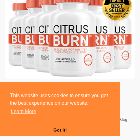
This website uses cookies to ensure you get
the best experience on our website.
Learn More
© 2026 BlackSocially, Inc.
Home
About
Contact Us
Privacy Policy
Terms of Use
Blog
Developers
Got It!
Language