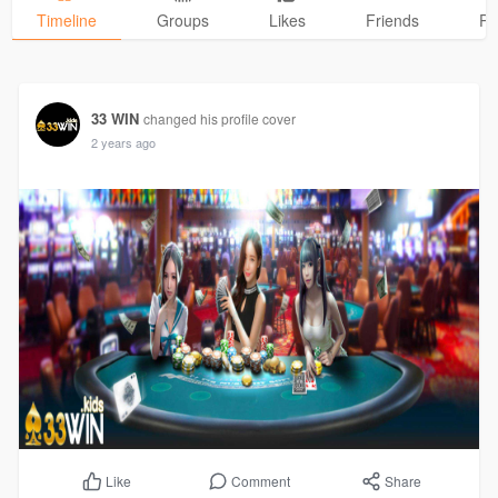
Timeline
Groups
Likes
Friends
Ph
33 WIN
changed his profile cover
2 years ago
Comment
Share
Like