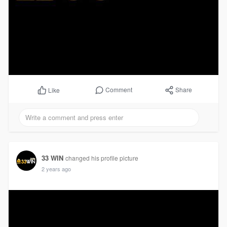
Comment
Share
Like
33 WIN
changed his profile picture
2 years ago