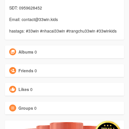
SĐT: 0959628452
Email: contact@33win.kids
hastags: #33win #nhacai33win #trangchu33win #33winkids
Albums
0
Friends
0
Likes
0
Groups
0