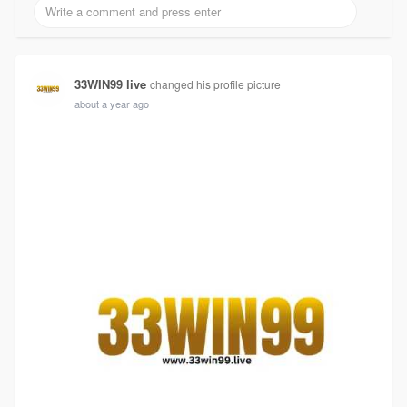
33WIN99 live
changed his profile picture
about a year ago