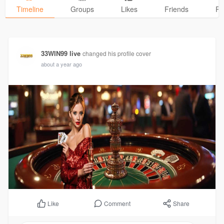
Timeline
Groups
Likes
Friends
Ph
33WIN99 live
changed his profile cover
about a year ago
Comment
Share
Like