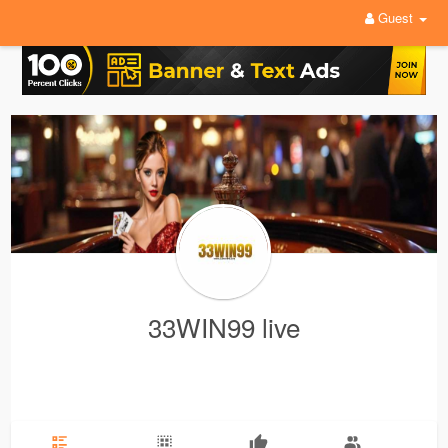
Guest
33WIN99 live