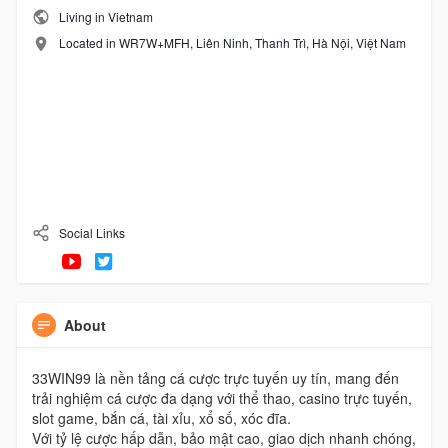
Living in Vietnam
Located in WR7W+MFH, Liên Ninh, Thanh Trì, Hà Nội, Việt Nam
Social Links
About
33WIN99 là nền tảng cá cược trực tuyến uy tín, mang đến
trải nghiệm cá cược đa dạng với thể thao, casino trực tuyến,
slot game, bắn cá, tài xỉu, xổ số, xóc đĩa.
Với tỷ lệ cược hấp dẫn, bảo mật cao, giao dịch nhanh chóng,