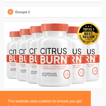
Groups
0
This website uses cookies to ensure you get