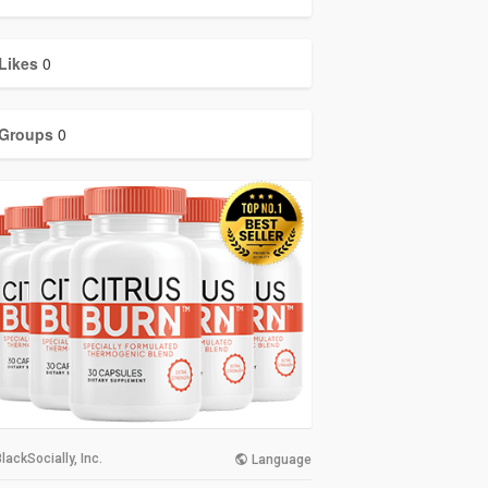
Likes
0
Groups
0
lackSocially, Inc.
Language