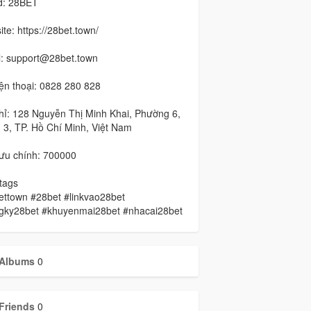
d: 28BET
te: https://28bet.town/
l: support@28bet.town
ện thoại: 0828 280 828
hỉ: 128 Nguyễn Thị Minh Khai, Phường 6,
3, TP. Hồ Chí Minh, Việt Nam
ưu chính: 700000
tags
ettown #28bet #linkvao28bet
gky28bet #khuyenmai28bet #nhacai28bet
Albums
0
Friends
0