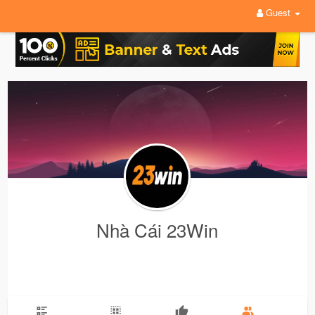
Guest
Nhà Cái 23Win