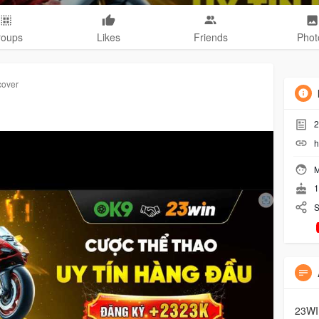
roups
Likes
Friends
Phot
cover
2
h
M
1
S
23WIN