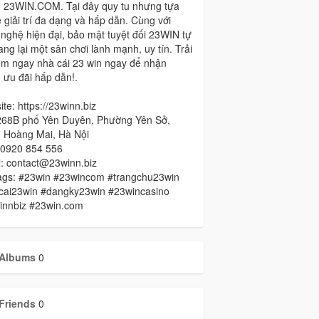
n 23WIN.COM. Tại đây quy tu nhưng tựa
giải trí đa dạng và hấp dẫn. Cùng với
nghệ hiện đại, bảo mật tuyệt đối 23WIN tự
ang lại một sân chơi lành mạnh, uy tín. Trải
ệm ngay nhà cái 23 win ngay để nhận
 ưu đãi hấp dẫn!.
te: https://23winn.biz
268B phố Yên Duyên, Phường Yên Sở,
 Hoàng Mai, Hà Nội
 0920 854 556
: contact@23winn.biz
ags: #23win #23wincom #trangchu23win
cai23win #dangky23win #23wincasino
innbiz #23win.com
Albums
0
Friends
0