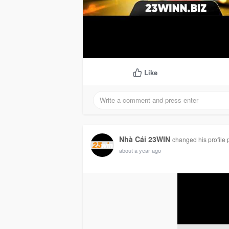
Like
Nhà Cái 23WIN
changed his profile 
about a year ago