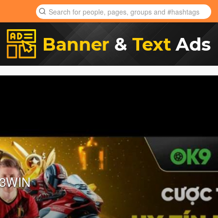
23WIN