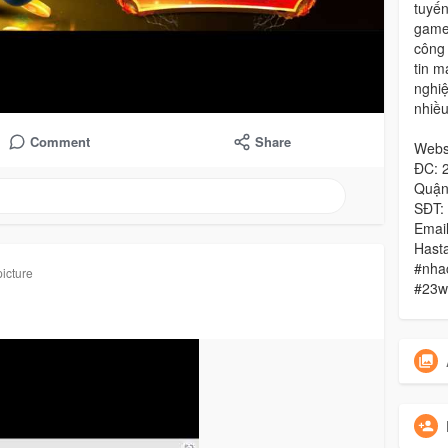
tuyế
game 
công 
tin m
nghi
nhiều
Comment
Share
Websi
ĐC: 
Quận
SĐT:
Email
Hast
#nha
picture
#23w