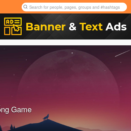
ổng Game