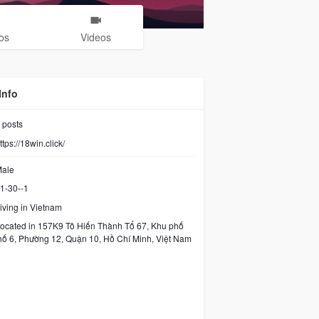
os
Videos
Info
posts
ttps://18win.click/
ale
1-30--1
iving in Vietnam
ocated in 157K9 Tô Hiến Thành Tổ 67, Khu phố
ố 6, Phường 12, Quận 10, Hồ Chí Minh, Việt Nam