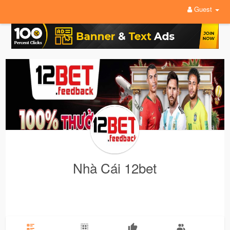
Guest
Nhà Cái 12bet