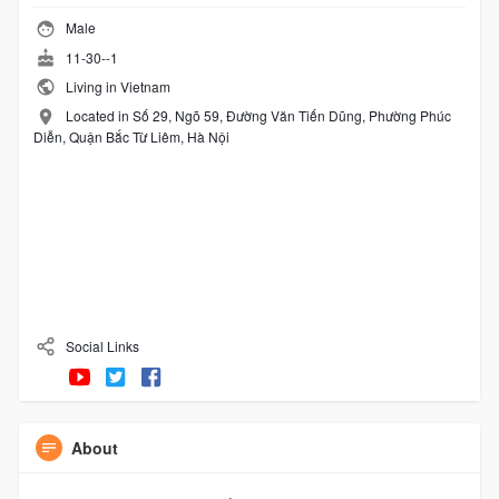
Male
11-30--1
Living in Vietnam
Located in Số 29, Ngõ 59, Đường Văn Tiến Dũng, Phường Phúc
Diễn, Quận Bắc Từ Liêm, Hà Nội
Social Links
About