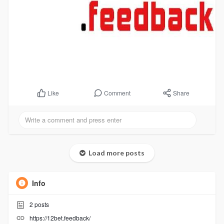
Comment
Share
Like
Load more posts
Info
2
posts
https://12bet.feedback/