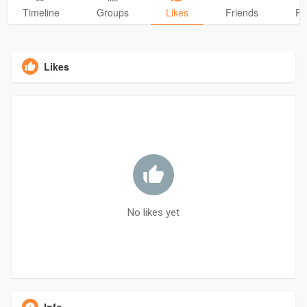
Timeline
Groups
Likes
Friends
Ph
Likes
No likes yet