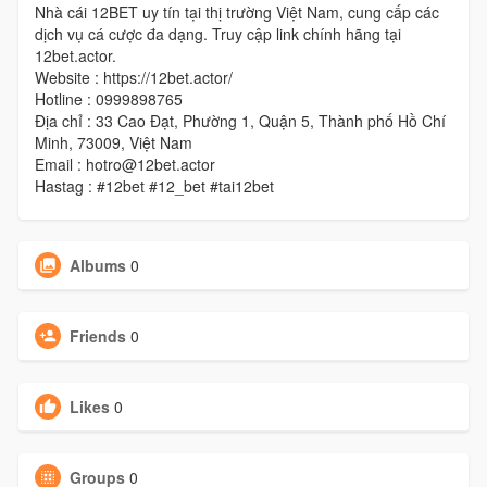
Nhà cái 12BET uy tín tại thị trường Việt Nam, cung cấp các
dịch vụ cá cược đa dạng. Truy cập link chính hãng tại
12bet.actor.
Website : https://12bet.actor/
Hotline : 0999898765
Địa chỉ : 33 Cao Đạt, Phường 1, Quận 5, Thành phố Hồ Chí
Minh, 73009, Việt Nam
Email : hotro@12bet.actor
Hastag : #12bet #12_bet #tai12bet
Albums
0
Friends
0
Likes
0
Groups
0