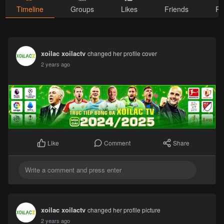
Timeline
Groups
Likes
Friends
Ph
xoilac xoilactv
changed her profile cover
2 years ago
Comment
Share
Like
xoilac xoilactv
changed her profile picture
2 years ago