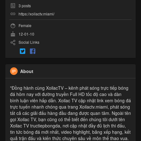
3
posts
https://xoilactv.miami/
Female
12-01-10
Social Links
About
"Đồng hành cùng XoilacTV – kênh phát sóng trực tiếp bóng
đá hôm nay với đường truyền Full HD tốc độ cao và dàn
bình luận viên hấp dẫn. Xoilac TV cập nhật link xem bóng đá
trực tuyến nhanh chóng qua trang Xoilactv.miami, phát sóng
tất cả các giải đấu hàng đầu đang được quan tâm. Ngoài tên
gọi Xoilac TV, bạn cũng có thể biết đến chúng tôi dưới tên
Xoilac TV tructiepbongda, nơi cập nhật đầy đủ lịch thi đấu,
tin tức bóng đá mới nhất, video highlight, bảng xếp hạng, kết
quả trận đấu và kiến thức chuyên sâu về môn thể thao vua.