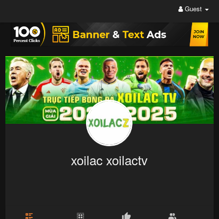
Guest
xoilac xoilactv