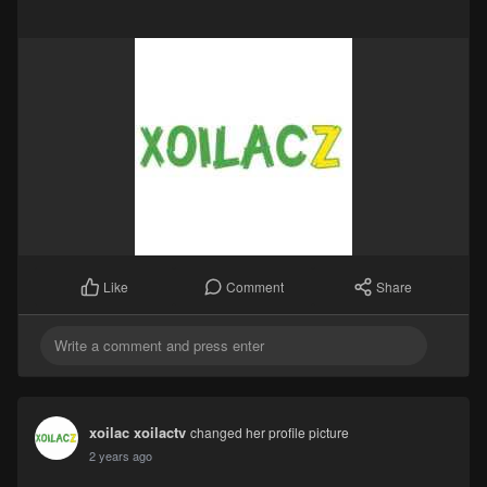
Comment
Share
Like
xoilac xoilactv
changed her profile picture
2 years ago