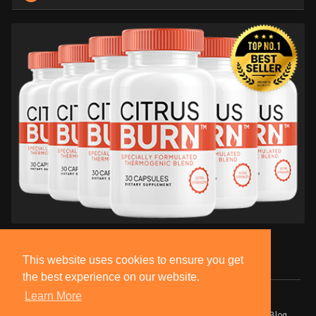
This website uses cookies to ensure you get
the best experience on our website.
Learn More
© 2026 BlackSocially, Inc.
Home
About
Contact Us
Privacy Policy
Terms of Use
Blog