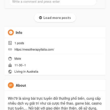
Load more posts
Info
1
posts
https://mesotherapyitalia.com/
Male
11-30--1
Living in Australia
About
Win79 là sòng bài trực tuyến đối thưởng phổ biến, cung cấp
nhiều dịch vụ giải trí như cá cược thể thao, game bài, casino
trực tuyến,... Nổi bật với giao diện thân thiện, dễ sử dụng,