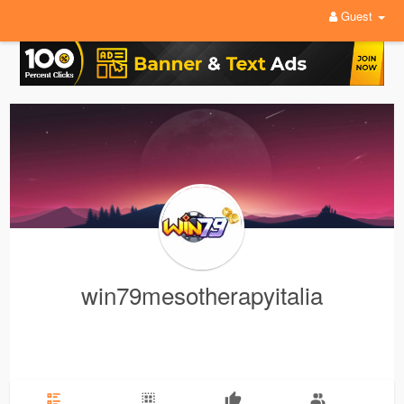
Guest
win79mesotherapyitalia