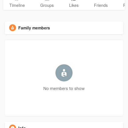
Timeline
Groups
Likes
Friends
Ph
Family members
No members to show