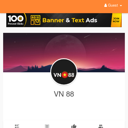
Guest
VN 88