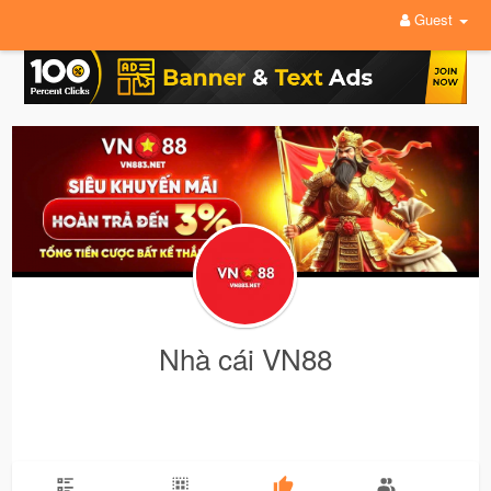
Guest
Nhà cái VN88