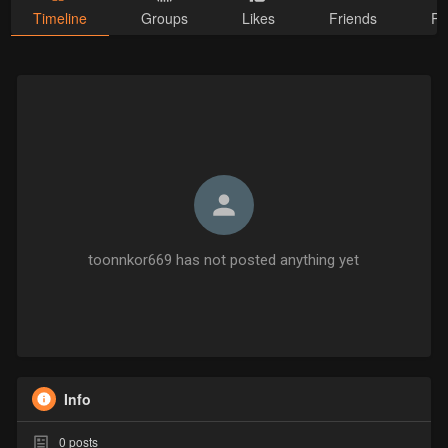
Timeline
Groups
Likes
Friends
Ph
toonnkor669 has not posted anything yet
Info
0
posts