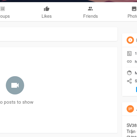
roups
Likes
Friends
Phot
1
h
M
S
o posts to show
SV38
Trận