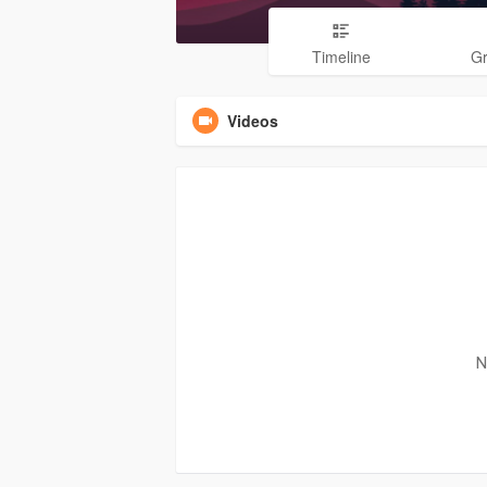
Timeline
G
Videos
N