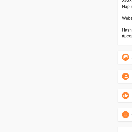
SV38
Nạp r
Websi
Hasht
#peo