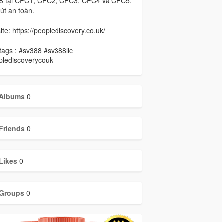
8 tại CPC1, CPC2, CPC3, CPC4 và CPC5.
út an toàn.
te: https://peoplediscovery.co.uk/
ags : #sv388 #sv388llc
plediscoverycouk
Albums
0
Friends
0
Likes
0
Groups
0