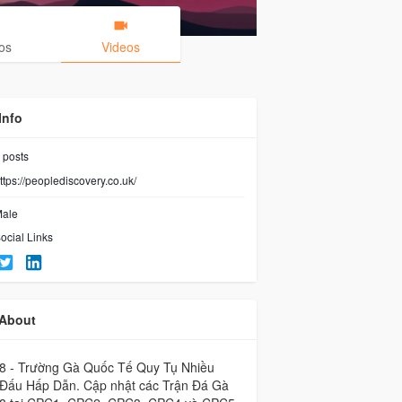
os
Videos
Info
posts
ttps://peoplediscovery.co.uk/
ale
ocial Links
About
8 - Trường Gà Quốc Tế Quy Tụ Nhiều
 Đấu Hấp Dẫn. Cập nhật các Trận Đá Gà