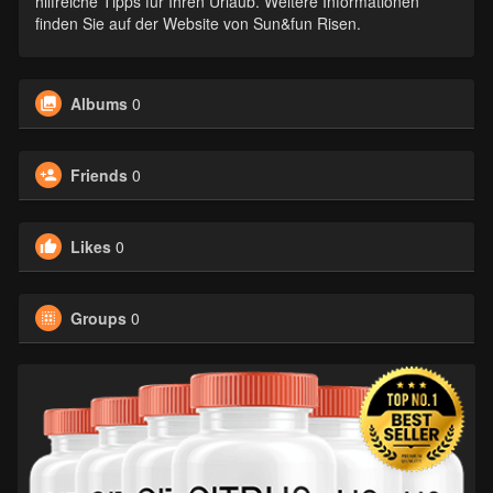
hilfreiche Tipps für Ihren Urlaub. Weitere Informationen
finden Sie auf der Website von Sun&fun Risen.
Albums
0
Friends
0
Likes
0
Groups
0