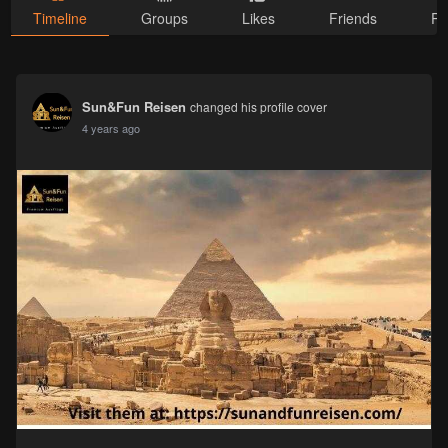
Timeline
Groups
Likes
Friends
Ph
Sun&Fun Reisen
changed his profile cover
4 years ago