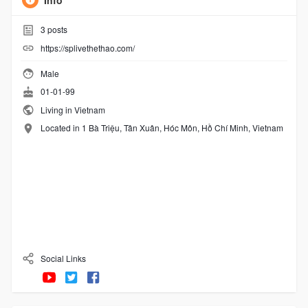
Info
3
posts
https://splivethethao.com/
Male
01-01-99
Living in Vietnam
Located in 1 Bà Triệu, Tân Xuân, Hóc Môn, Hồ Chí Minh, Vietnam
Social Links