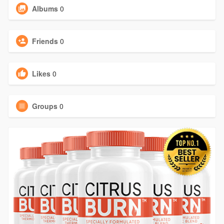
Albums
0
Friends
0
Likes
0
Groups
0