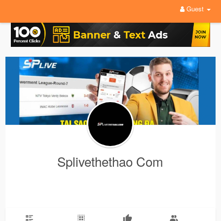
Guest
Splivethethao Com