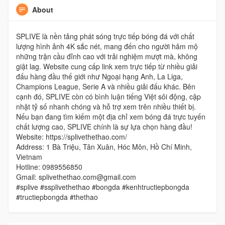
About
SPLIVE là nền tảng phát sóng trực tiếp bóng đá với chất
lượng hình ảnh 4K sắc nét, mang đến cho người hâm mộ
những trận cầu đỉnh cao với trải nghiệm mượt mà, không
giật lag. Website cung cấp link xem trực tiếp từ nhiều giải
đấu hàng đầu thế giới như Ngoại hạng Anh, La Liga,
Champions League, Serie A và nhiều giải đấu khác. Bên
cạnh đó, SPLIVE còn có bình luận tiếng Việt sôi động, cập
nhật tỷ số nhanh chóng và hỗ trợ xem trên nhiều thiết bị.
Nếu bạn đang tìm kiếm một địa chỉ xem bóng đá trực tuyến
chất lượng cao, SPLIVE chính là sự lựa chọn hàng đầu!
Website: https://splivethethao.com/
Address: 1 Bà Triệu, Tân Xuân, Hóc Môn, Hồ Chí Minh,
Vietnam
Hotline: 0989556850
Gmail: splivethethao.com@gmail.com
#splive #ssplivethethao #bongda #kenhtructiepbongda
#tructiepbongda #thethao