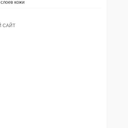
 слоев кожи
Й САЙТ