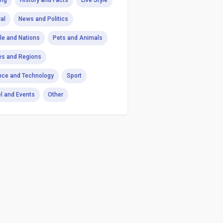
ng
History and Facts
Live Style
al
News and Politics
le and Nations
Pets and Animals
es and Regions
nce and Technology
Sport
el and Events
Other