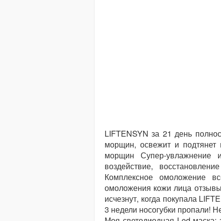
LIFTENSYN за 21 день полнос
морщин, освежит и подтянет
морщин Супер-увлажнение и
воздействие, восстановлени
Комплексное омоложение вс
омоложения кожи лица отзывы?
исчезнут, когда покупала LIFT
3 недели носогубки пропали! Н
Моя светодиодная Led маска: