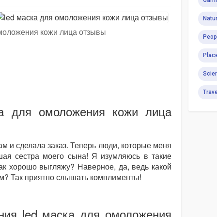
Gami
Natur
омоложения кожи лица отзывы
Peop
Plac
Scie
Trav
ка для омоложения кожи лица
м и сделала заказ. Теперь люди, которые меня
шая сестра моего сына! Я изумляюсь в такие
ак хорошо выгляжу? Наверное, да, ведь какой
м? Так приятно слышать комплименты!
ия led маска для омоложения