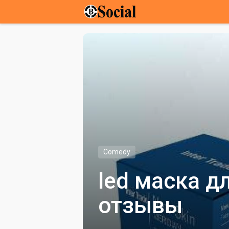
Comedy
led маска 
отзывы