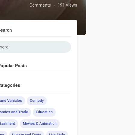
Comments
191 Views
·
Search
Popular Posts
Categories
 and Vehicles
Comedy
omics and Trade
Education
rtainment
Movies & Animation