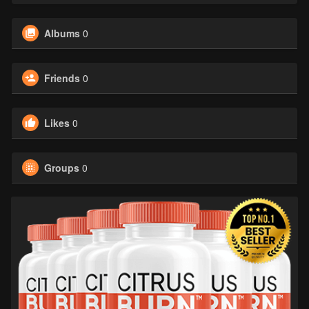
Albums
0
Friends
0
Likes
0
Groups
0