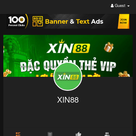
Guest
XIN88