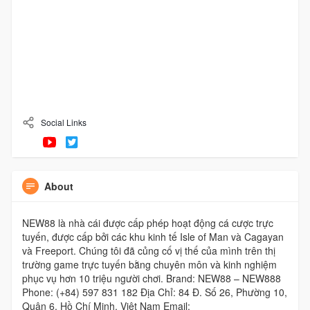
Social Links
About
NEW88 là nhà cái được cấp phép hoạt động cá cược trực
tuyến, được cấp bởi các khu kinh tế Isle of Man và Cagayan
và Freeport. Chúng tôi đã củng cố vị thế của mình trên thị
trường game trực tuyến bằng chuyên môn và kinh nghiệm
phục vụ hơn 10 triệu người chơi. Brand: NEW88 – NEW888
Phone: (+84) 597 831 182 Địa Chỉ: 84 Đ. Số 26, Phường 10,
Quận 6, Hồ Chí Minh, Việt Nam Email: