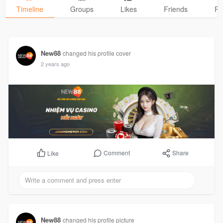
Timeline
Groups
Likes
Friends
Ph
New88
changed his profile cover
2 years ago
Comment
Share
Like
New88
changed his profile picture