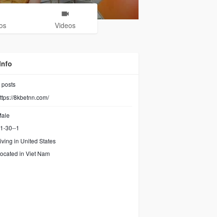
os
Videos
Info
posts
ttps://8kbetnn.com/
ale
1-30--1
iving in United States
ocated in Viet Nam