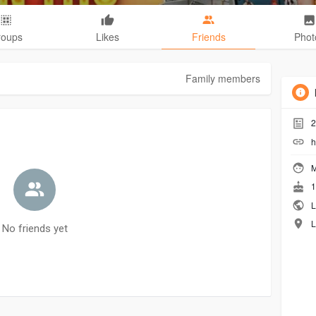
roups
Likes
Friends
Phot
Family members
2
h
M
1
L
L
No friends yet