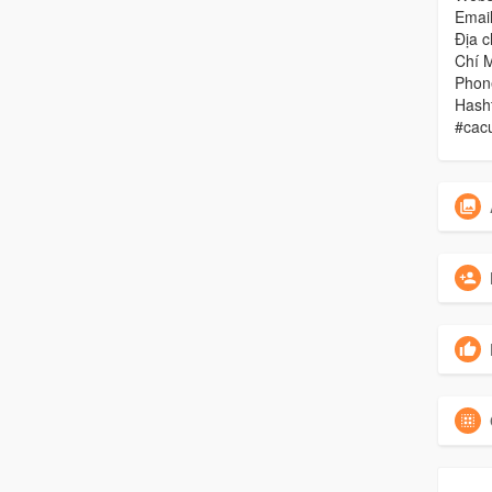
Emai
Địa 
Chí 
Phon
Hash
#cac