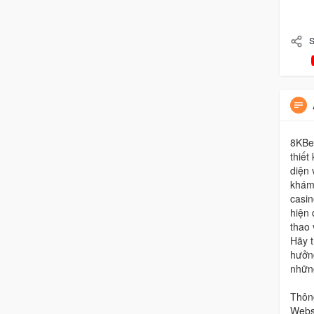
S
8KBet
thiết
diện 
khám 
casin
hiện 
thao 
Hãy 
hưởng
những
Thông
Websi