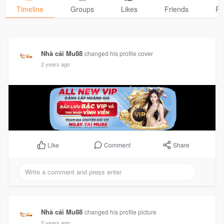
Timeline
Groups
Likes
Friends
Ph
Nhà cái Mu88
changed his profile cover
2 years ago
Comment
Share
Like
Nhà cái Mu88
changed his profile picture
2 years ago