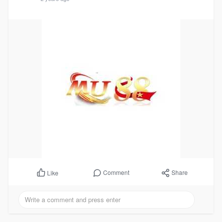
Comment
Share
Like