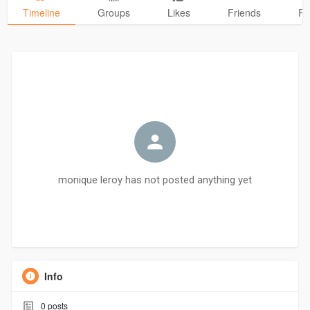
Timeline
Groups
Likes
Friends
Ph
monique leroy has not posted anything yet
Info
0
posts