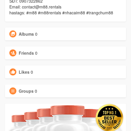
SĐT: 0907322862
Email: contact@m88.rentals
hastags: #m88 #m88rentals #nhacaim88 #trangchum88
Albums
0
Friends
0
Likes
0
Groups
0