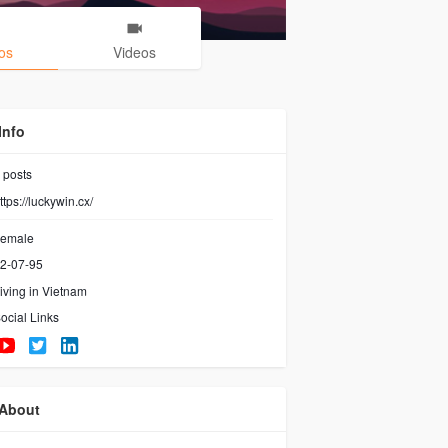
os
Videos
Info
posts
ttps://luckywin.cx/
emale
2-07-95
iving in Vietnam
ocial Links
About