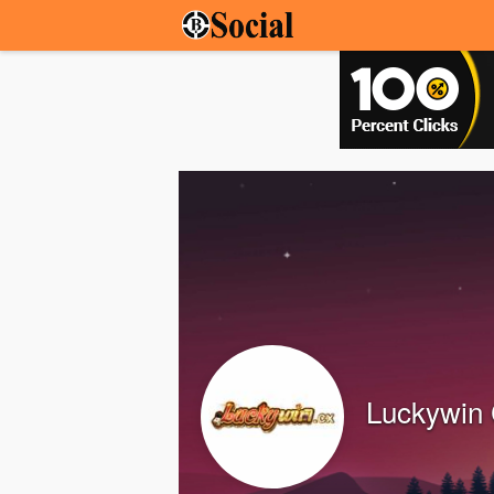
Luckywin