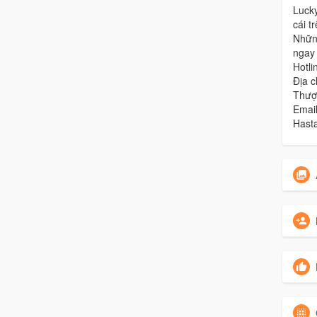
Lucky
cái t
Những
ngay 
Hotl
Địa c
Thượ
Emai
Hasta