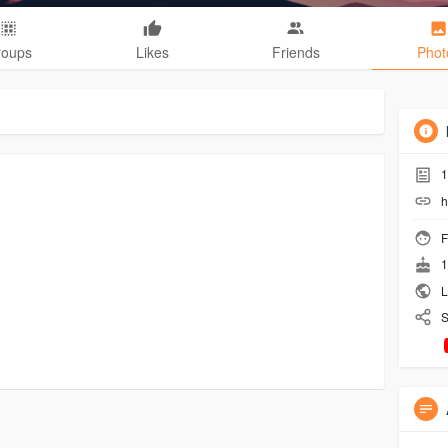
roups
Likes
Friends
Phot
1
h
F
1
L
S