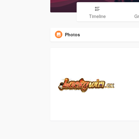
Timeline
G
Photos