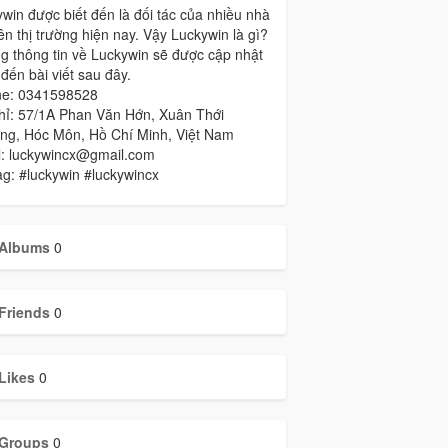
win được biết đến là đối tác của nhiều nhà
rên thị trường hiện nay. Vậy Luckywin là gì?
 thông tin về Luckywin sẽ được cập nhật
đến bài viết sau đây.
ine: 0341598528
hỉ: 57/1A Phan Văn Hớn, Xuân Thới
ng, Hóc Môn, Hồ Chí Minh, Việt Nam
l: luckywincx@gmail.com
g: #luckywin #luckywincx
Albums
0
Friends
0
Likes
0
Groups
0