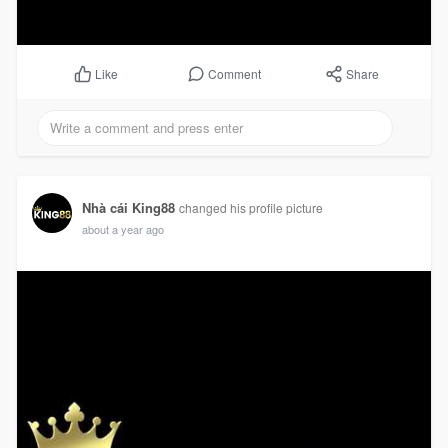
Comment
Share
Like
Nhà cái King88
changed his profile picture
about a year ago