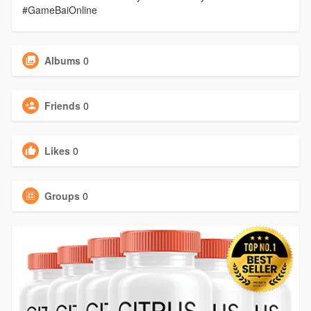
#GameBaiOnline
Albums
0
Friends
0
Likes
0
Groups
0