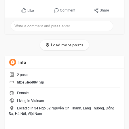
Comment
Share
Like
Load more posts
Info
2
posts
https://leo88vi.vip
Female
Living in Vietnam
Located in 34 Ngõ 62 Nguyễn Chí Thanh, Láng Thượng, Đống
Đa, Hà Nội, Việt Nam