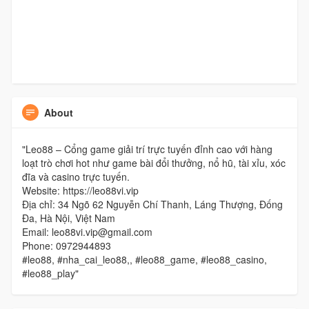
About
"Leo88 – Cổng game giải trí trực tuyến đỉnh cao với hàng
loạt trò chơi hot như game bài đổi thưởng, nổ hũ, tài xỉu, xóc
đĩa và casino trực tuyến.
Website: https://leo88vi.vip
Địa chỉ: 34 Ngõ 62 Nguyễn Chí Thanh, Láng Thượng, Đống
Đa, Hà Nội, Việt Nam
Email: leo88vi.vip@gmail.com
Phone: 0972944893
#leo88, #nha_cai_leo88,, #leo88_game, #leo88_casino,
#leo88_play"