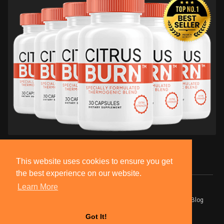
This website uses cookies to ensure you get
the best experience on our website.
Learn More
© 2026 BlackSocially, Inc.
Home
About
Contact Us
Privacy Policy
Terms of Use
Blog
Developers
Got It!
Language