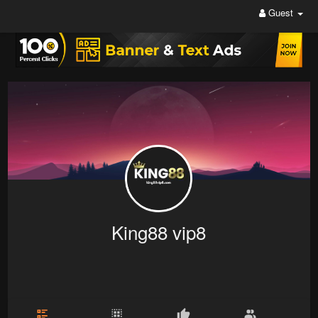
Guest
King88 vip8